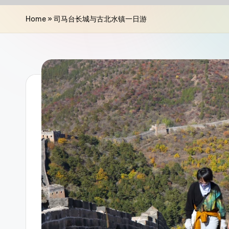
n
Home
»
司马台长城与古北水镇一日游
a
T
r
a
v
e
l