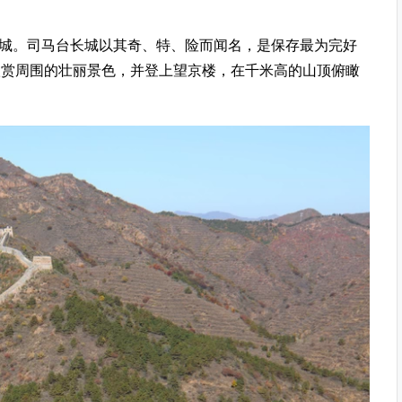
城。司马台长城以其奇、特、险而闻名，是保存最为完好
欣赏周围的壮丽景色，并登上望京楼，在千米高的山顶俯瞰