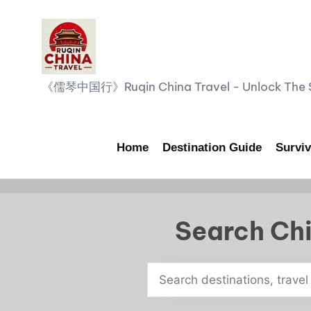
Skip
to
content
R
《儒琴中国行》Ruqin China Travel - Unlock The Sp
u
q
Home
Destination Guide
Surviv
i
n
Search Chi
C
h
i