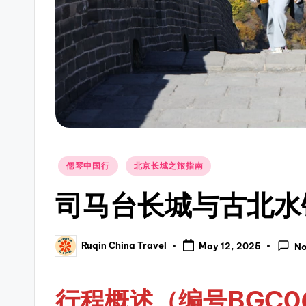
Posted
儒琴中国行
北京长城之旅指南
in
司马台长城与古北水
Ruqin China Travel
May 12, 2025
N
Posted
by
行程概述（编号BGC0